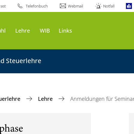
ast
Telefonbuch
Webmail
Notfall
uhl
Lehre
WIB
Links
nd Steuerlehre
euerlehre
Lehre
Anmeldungen für Seminar
phase