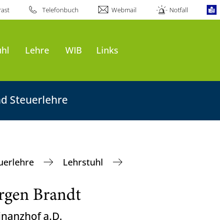
ast
Telefonbuch
Webmail
Notfall
uhl
Lehre
WIB
Links
nd Steuerlehre
euerlehre
Lehrstuhl
ürgen Brandt
inanzhof a.D.