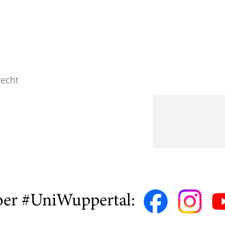
recht
ber #UniWuppertal: